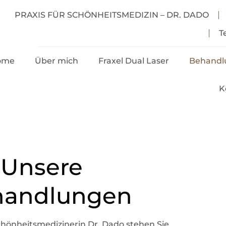
PRAXIS FÜR SCHÖNHEITSMEDIZIN – DR. DADO
T
ome
Über mich
Fraxel Dual Laser
Behandl
K
Anwendungen
Untersp
Hyaluro
Preise
Anti Fal
Injekti
Vorher & Nachher
Unsere 
Abnehms
FAQ
handlungen
Fett-We
Stimula
Schönheitsmedizinerin Dr. Dado stehen Sie
Haarwu