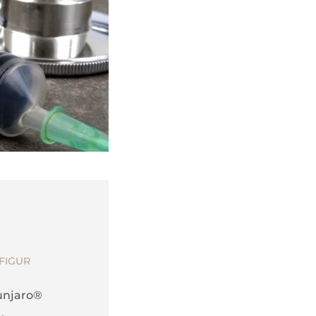
FIGUR
unjaro®