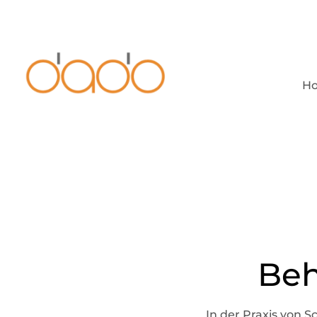
H
Be
In der Praxis von 