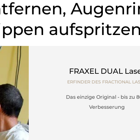
tfernen, Augenr
ippen aufspritze
FRAXEL DUAL Las
ERFINDER DES FRACTIONAL LA
Das einzige Original - bis zu 
Verbesserung