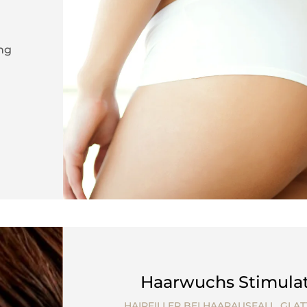
ng
Haarwuchs Stimula
HAIRFILLER BEI HAARAUSFALL, GLA