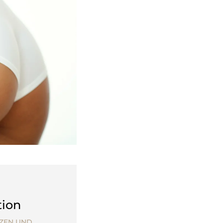
tion
TZEN UND