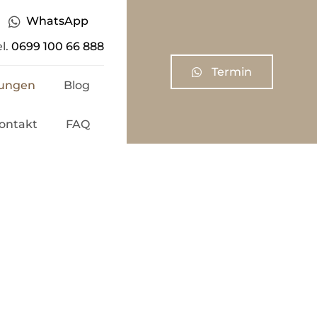
WhatsApp
el.
0699 100 66 888
Termin
ungen
Blog
ontakt
FAQ
ritzung
n
ten
onen
pritze
g-Spritze
tion
chs