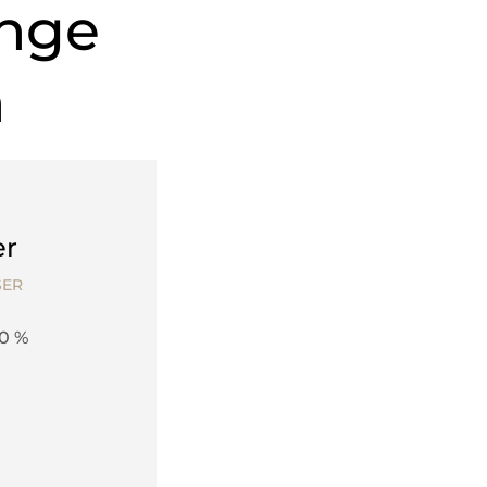
inge
n
er
SER
80 %