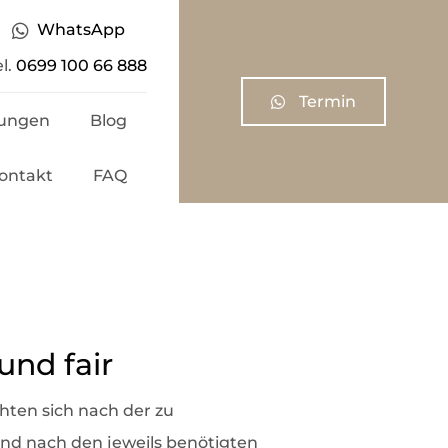
WhatsApp
el.
0699 100 66 888
Termin
ungen
Blog
ontakt
FAQ
ritzung
n
ten
onen
pritze
und fair
g-Spritze
chten sich nach der zu
tion
nd nach den jeweils benötigten
chs