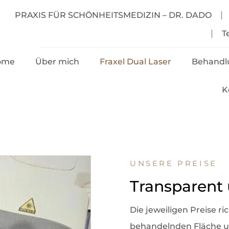
PRAXIS FÜR SCHÖNHEITSMEDIZIN – DR. DADO
T
ome
Über mich
Fraxel Dual Laser
Behandl
K
Anwendungen
Untersp
Hyaluro
Preise
Anti Fal
Injekti
Vorher & Nachher
UNSERE PREISE
Abnehms
FAQ
Transparent 
Fett-We
Die jeweiligen Preise ri
Stimula
behandelnden Fläche u
Haarwu